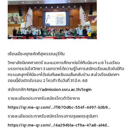
เยือนเมืองยุทธหัตถีสุพรรณบุรีกัน
วิทยาลัยนิเทศศาสตร์ แนะแนวการศึกษาต่อให้กับน้องๆ ม.6 โรงเรียน
บรรหารแจ่มใสวิทยา 3 นอกจากได้ความรู้ในการสมัครเรียนแล้วยังมีกิจ
กรรมสนุกๆให้น้องๆได้เล่นกันเพลินจนลืมกลับบ้าน สนใจเรียนนิเทศฯ
ตอนนี้ยังเปิดรับรอบ 2 โควต้า ถึงวันที่ 31 มี.ค. 68
สมัครคลิก
https://admission.ssru.ac.th/login
รายละเอียดประกาศรับสมัครโควต้าวิชาการ
https://qr.me-qr.com/.../f1670d6c-554f-4497-b3b9...
รายละเอียดประกาศรับสมัครโครงการทุนเพชรสุนันทา
https://qr.me-qr.com/.../4a294b1a-cf9a-47a8-a14d...