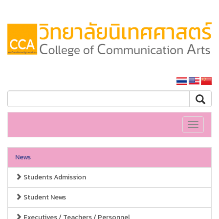
SSRU home
Toggle
navigati
News
Students Admission
Student News
Executives / Teachers / Personnel