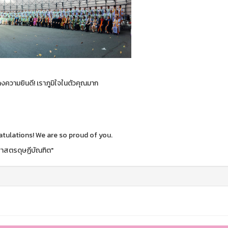
ความยินดี! เราภูมิใจในตัวคุณมาก
tulations! We are so proud of you.
ศาสตรดุษฏีบัณฑิต"