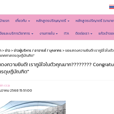
หน้าหลักมหาวิทยาลัย
น้าแรก
เกี่ยวกับ
หลักสูตรปริญญาตรี
หลักสูตรปริญาตรี (นานาช
ิจัยและบริการวิชาการ
งานภายใน
ITA
ติดต่อเรา
แก้วเจ้าจ
ก
>
ข่าว
>
ข่าวผู้บริหาร / อาจารย์ / บุคลากร
> ขอแสดงความยินดี! เราภูมิใจในต
นิเทศศาสตรดุษฏีบัณฑิต"
ดงความยินดี! เราภูมิใจในตัวคุณมาก???????? Congratul
รดุษฏีบัณฑิต"
in cca
ันวาคม 2568 15:51:00