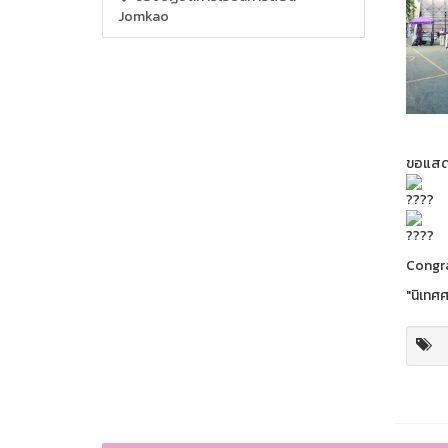
Jomkao
ขอแสดง
Congra
"นิเทศ