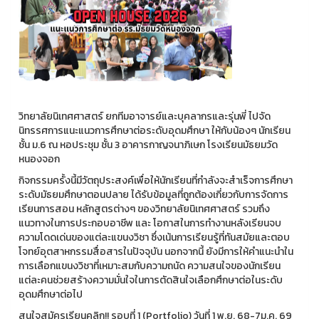
วิทยาลัยนิเทศศาสตร์ ยกทีมอาจารย์และบุคลากรและรุ่นพี่ ไปจัด
นิทรรศการแนะแนวการศึกษาต่อระดับอุดมศึกษา ให้กับน้องๆ นักเรียน
ชั้น ม.6 ณ หอประชุม ชั้น 3 อาคารกาญจนาภิเษก โรงเรียนมัธยมวัด
หนองจอก
กิจกรรมครั้งนี้มีวัตถุประสงค์เพื่อให้นักเรียนที่กำลังจะสำเร็จการศึกษา
ระดับมัธยมศึกษาตอนปลาย ได้รับข้อมูลที่ถูกต้องเกี่ยวกับการจัดการ
เรียนการสอน หลักสูตรต่างๆ ของวิทยาลัยนิเทศศาสตร์ รวมถึง
แนวทางในการประกอบอาชีพ และ โอกาสในการทำงานหลังเรียนจบ
ความโดดเด่นของแต่ละแขนงวิชา ซึ่งเน้นการเรียนรู้ที่ทันสมัยและตอบ
โจทย์อุตสาหกรรมสื่อสารในปัจจุบัน นอกจากนี้ ยังมีการให้คำแนะนำใน
การเลือกแขนงวิชาที่เหมาะสมกับความถนัด ความสนใจของนักเรียน
แต่ละคนช่วยสร้างความมั่นใจในการตัดสินใจเลือกศึกษาต่อในระดับ
อุดมศึกษาต่อไป
สนใจสมัครเรียนคลิก!! รอบที่ 1 (Portfolio) วันที่ 1 พ.ย. 68-7ม.ค. 69