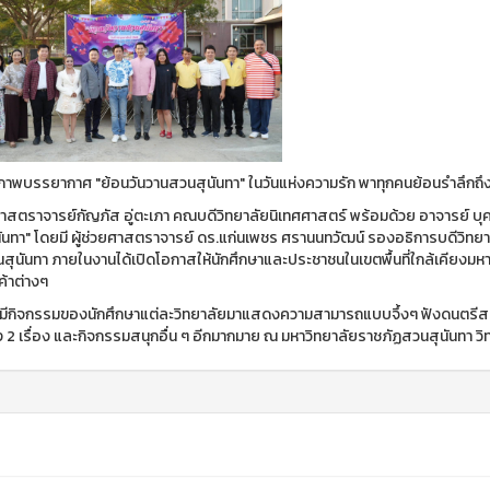
ภาพบรรยากาศ "ย้อนวันวานสวนสุนันทา" ในวันแห่งความรัก พาทุกคนย้อนรำลึกถ
ยศาสตราจารย์กัญภัส อู่ตะเภา คณบดีวิทยาลัยนิเทศศาสตร์ พร้อมด้วย อาจารย์ บุ
ันทา" โดยมี ผู้ช่วยศาสตราจารย์ ดร.แก่นเพชร ศรานนทวัฒน์ รองอธิการบดีวิทย
สุนันทา ภายในงานได้เปิดโอกาสให้นักศึกษาและประชาชนในเขตพื้นที่ใกล้เคียงมหา
ค้าต่างๆ
้ยังมีกิจกรรมของนักศึกษาแต่ละวิทยาลัยมาแสดงความสามารถแบบจึ้งๆ ฟังดนตร
ึง 2 เรื่อง และกิจกรรมสนุกอื่น ๆ อีกมากมาย ณ มหาวิทยาลัยราชภัฏสวนสุนันทา