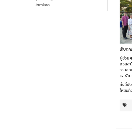
Jomkao
เก็บตก
ผู้ช่ว
สวนสุน
วานสวน
และสิน
ทั้งนี
ให้ชมถ