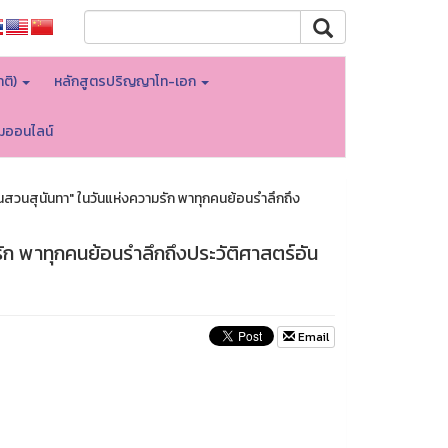
าติ)
หลักสูตรปริญญาโท-เอก
อมออนไลน์
วนสุนันทา" ในวันแห่งความรัก พาทุกคนย้อนรำลึกถึง
ก พาทุกคนย้อนรำลึกถึงประวัติศาสตร์อัน
Email