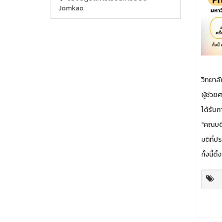
Jomkao
วิทยาล
ผู้ช่วย
ได้รับก
"คณบดี
มติที่ป
ทั้งนี้ต