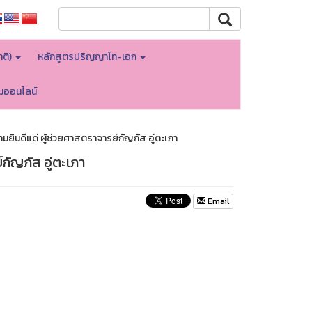
าติ)
หลักสูตรปริญญาโท-เอก
อมออนไลน์
ินดีแด่ ผู้ช่วยศาสตราจารย์กัญภัส อู่ตะเภา
กัญภัส อู่ตะเภา
Email