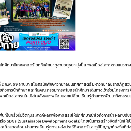
ักศึกษานิเทศศาสตร์ ยกทีมศึกษาดูงานอยุธยา มุ่งปั้น "พลเมืองโลก" ตามแนวท
ันที่ 2 ก.พ. 69 ผ่านมา สโมสรนักศึกษาวิทยาลัยนิเทศศาสตร์ มหาวิทยาลัยราชภัฏส
ายกิจการนักศึกษา และทีมคณะกรรมการสโมสรนักศึกษา เดินทางเข้าร่วมโครงการศ
"พลเมืองโลกรุ่นใหม่ใส่ใจสังคม" พร้อมแลกเปลี่ยนเรียนรู้ด้านการพัฒนากิจกรร
้นที่ในครั้งนี้มีวัตถุประสงค์หลักเพื่อส่งเสริมให้นักศึกษาเข้าใจถึงการนำ หลั
น หรือ SDGs (Sustainable Development Goals) โดยเน้นการสร้างจิตสำนึกให้เป
ะสิ่งแวดล้อม ผ่านการเรียนรู้จากแหล่งประวัติศาสตร์และภูมิปัญญาท้องถิ่นที่ย