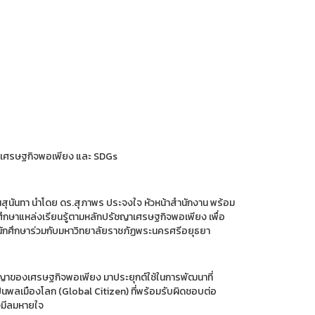
างเศรษฐกิจพอเพียง และ SDGs
วนสุนันทา นำโดย ดร.สุภาพร ประจงใจ หัวหน้าสำนักงาน พร้อม
ึกษาแหล่งเรียนรู้ตามหลักปรัชญาเศรษฐกิจพอเพียง เพื่อ
มนักศึกษาร่วมกับมหาวิทยาลัยราชภัฏพระนครศรีอยุธยา
กปรัชญาของเศรษฐกิจพอเพียง มาประยุกต์ใช้ในการพัฒนาที่
็นพลเมืองโลก (Global Citizen) ที่พร้อมรับผิดชอบต่อ
ังมีลมหายใจ