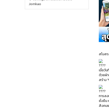
Jomkao
สโมสรน
เมื่อว
ด้วยฝ่
สร้าง 
การลงพื
ยั่งยื
สังคมแล