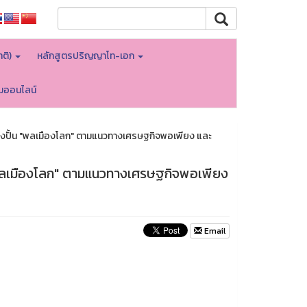
าติ)
หลักสูตรปริญญาโท-เอก
อมออนไลน์
ุ่งปั้น "พลเมืองโลก" ตามแนวทางเศรษฐกิจพอเพียง และ
 "พลเมืองโลก" ตามแนวทางเศรษฐกิจพอเพียง
Email