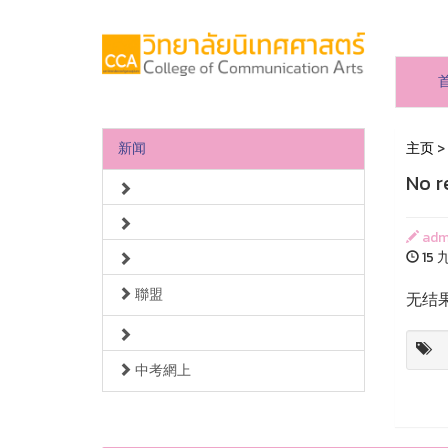
新闻
主页
>
No r
adm
15 九
聯盟
无结
中考網上